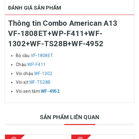
ĐÁNH GIÁ SẢN PHẨM
Thông tin Combo American A13
VF-1808ET+WP-F411+WF-
1302+WF-TS28B+WF-4952
Bộ cầu
VF-1808ET
Chậu
WP-F411
Vòi chậu
WF-1302
Vòi xịt
WF-TS28B
Vòi sen tắm
WF-4952
SẢN PHẨM LIÊN QUAN