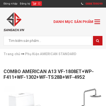
(
)
0888709099
Đăng nhập
Đăng ký
DANH MỤC SẢN PHẨM
Trang chủ
Phụ Kiện AMERICAN STANDARD
COMBO AMERICAN A13 VF-1808ET+WP-
F411+WF-1302+WF-TS28B+WF-4952