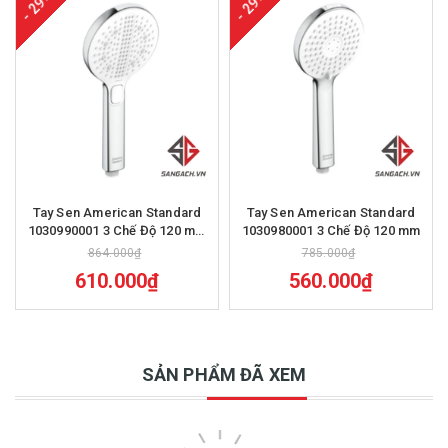
- 29%
- 29%
Tay Sen American Standard
Tay Sen American Standard
1030990001 3 Chế Độ 120 mm
1030980001 3 Chế Độ 120 mm
RainClick Combing
864.000₫
785.000₫
610.000₫
560.000₫
SẢN PHẨM ĐÃ XEM