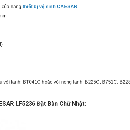
n của hãng
thiết bị vệ sinh CAESAR
5mm
i)
ẫu vòi lạnh: BT041C hoặc vòi nóng lạnh: B225C, B751C, B2
ESAR LF5236 Đặt Bàn Chữ Nhật: