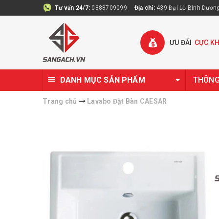
Tư vấn 24/7:
0888709099
Địa chỉ:
439 Đại Lộ Bình Dương 
ƯU ĐÃI
CỰC K
DANH MỤC SẢN PHẨM
THÔNG 
Trang chủ
Lavabo Đặt Bàn CAESAR