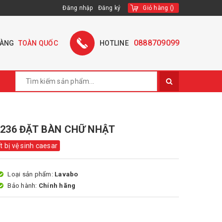
Đăng nhập
Đăng ký
Giỏ hàng
(
)
0888709099
HÀNG
TOÀN QUỐC
HOTLINE
236 ĐẶT BÀN CHỮ NHẬT
ết bị vệ sinh caesar
Loại sản phẩm:
Lavabo
Bảo hành:
Chính hãng