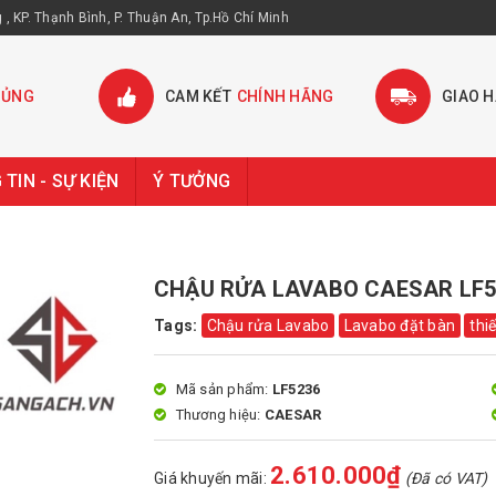
, KP. Thạnh Bình, P. Thuận An, Tp.Hồ Chí Minh
HỦNG
CAM KẾT
CHÍNH HÃNG
GIAO 
TIN - SỰ KIỆN
Ý TƯỞNG
CHẬU RỬA LAVABO CAESAR LF5
Tags:
Chậu rửa Lavabo
Lavabo đặt bàn
thi
Mã sản phẩm:
LF5236
Thương hiệu:
CAESAR
2.610.000₫
Giá khuyến mãi:
(Đã có VAT)