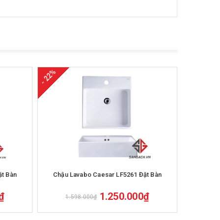
- 22%
- 48%
Mua hàng
ặt Bàn
Chậu Lavabo Caesar LF5261 Đặt Bàn
Chậu Rửa
₫
1.250.000₫
1.598.000₫
1