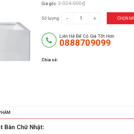
3.024.000₫
Giá gốc:
-
+
Số lượng:
CHỌN M
Liên Hệ Để Có Giá Tốt Hơn
0888709099
Chia sẻ:
 PHẨM
 Bàn Chữ Nhật: