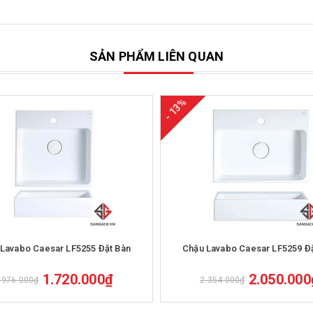
SẢN PHẨM LIÊN QUAN
- 13%
Mua hàng
Mua hàng
Lavabo Caesar LF5255 Đặt Bàn
Chậu Lavabo Caesar LF5259 Đ
1.720.000₫
2.050.000
.976.000₫
2.354.000₫