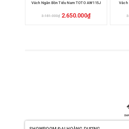
Vách Ngăn Bồn Tiểu Nam TOTO AW115J
Vách 
2.650.000₫
3.181.000₫
3
SHOWROOM ĐẠI HOÀNG DƯƠNG