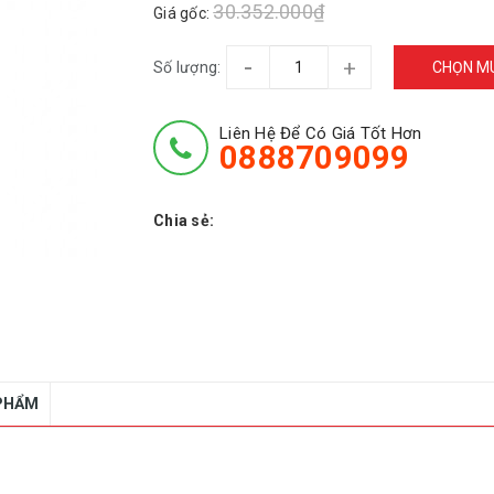
30.352.000₫
Giá gốc:
-
+
Số lượng:
CHỌN M
Liên Hệ Để Có Giá Tốt Hơn
0888709099
Chia sẻ:
 PHẨM