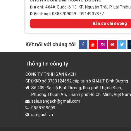
Địa chỉ:
464A Quốc lộ 13, KP. Nguyễn Trãi, P. Lái Thiêu
Điện thoại:
0888709099
-
0914937877
Bản đồ chỉ đường
Kết nối với chúng tôi
Thông tin công ty
CÔNG TY TNHH SÀN GẠCH
GPĐKKD số 3703124692 cấp tại sở KH&ĐT Bình Dương
Số 439, Đại Lộ Bình Dương, Khu phố Thạnh Bình,
Phường Thuận An, Thành phố Hồ Chí Minh, Việt Nam
sale.sangach@gmail.com
0888709099
sangach.vn