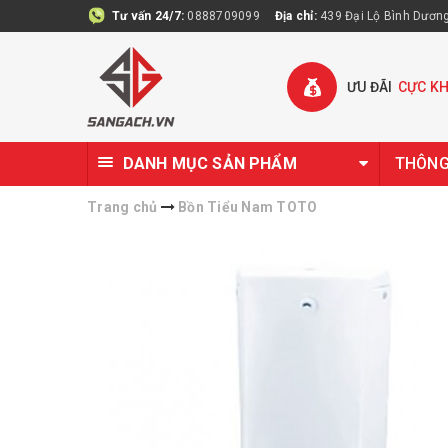
Tư vấn 24/7:
0888709099
Địa chỉ:
439 Đại Lộ Bình Dương 
ƯU ĐÃI
CỰC K
DANH MỤC SẢN PHẨM
THÔNG 
Trang chủ
Bồn Tiểu Nam TOTO