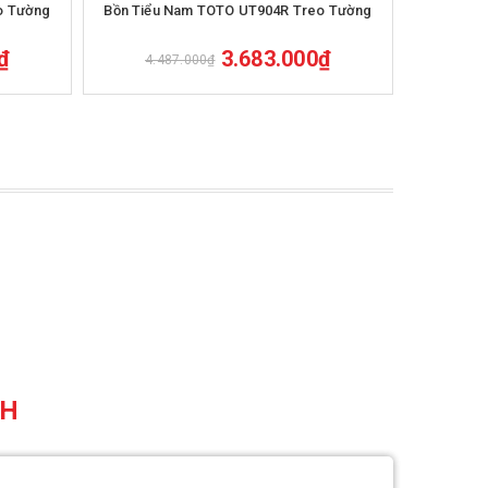
o Tường
Bồn Tiểu Nam TOTO UT904R Treo Tường
Bồn Tiểu
₫
3.683.000₫
4.487.000₫
6.4
CH