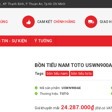
, KP. Thạnh Bình, P. Thuận An, Tp.Hồ Chí Minh
HỦNG
CAM KẾT
CHÍNH HÃNG
GIAO 
TIN - SỰ KIỆN
Ý TƯỞNG
BỒN TIỂU NAM TOTO USWN900AE
Tags:
bồn tiểu nam
bồn tiểu toto
Mã sản phẩm:
USWN900AE
Thương hiệu:
TOTO
24.287.000₫
Giá khuyến mãi:
(Đã có VAT