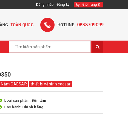
Đăng nhập
Đăng ký
Giỏ hàng
(
)
0888709099
HÀNG
TOÀN QUỐC
HOTLINE
0350
 Nằm CAESAR
thiết bị vệ sinh caesar
Loại sản phẩm:
Bồn tắm
Bảo hành:
Chính hãng