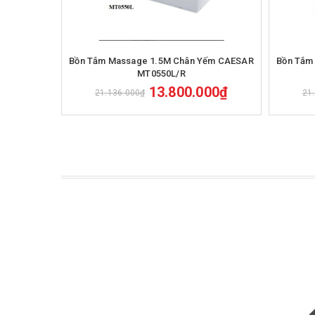
Mua hàng
Bồn Tắm Massage 1.5M Chân Yếm CAESAR
Bồn Tắm
MT0550L/R
13.800.000₫
21.136.000₫
21