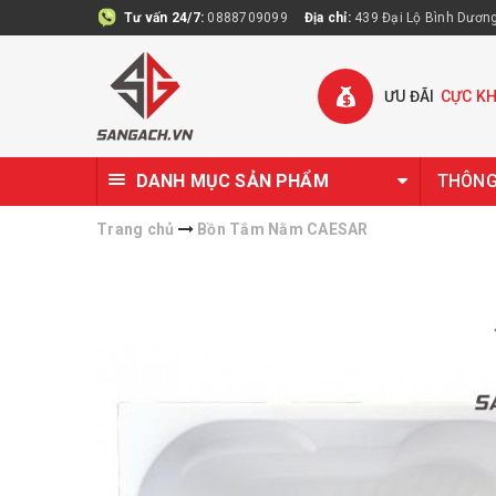
Tư vấn 24/7:
0888709099
Địa chỉ:
439 Đại Lộ Bình Dương 
ƯU ĐÃI
CỰC K
DANH MỤC SẢN PHẨM
THÔNG 
Trang chủ
Bồn Tắm Nằm CAESAR