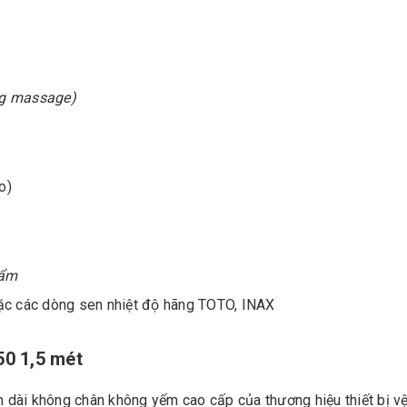
ng massage)
o)
hẩm
ặc các dòng sen nhiệt độ hãng TOTO, INAX
0 1,5 mét
ài không chân không yếm cao cấp của thương hiệu thiết bị vệ