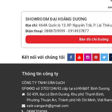
SHOWROOM ĐẠI HOÀNG DƯƠNG
Địa chỉ:
464A Quốc lộ 13, KP. Nguyễn Trãi, P. Lái Thiêu
Điện thoại:
0888709099
-
0914937877
Bản đồ chỉ đường
Kết nối với chúng tôi
Thông tin công ty
CÔNG TY TNHH SÀN GẠCH
GPĐKKD số 3703124692 cấp tại sở KH&ĐT Bình Dương
Số 439, Đại Lộ Bình Dương, Khu phố Thạnh Bình,
Phường Thuận An, Thành phố Hồ Chí Minh, Việt Nam
sale.sangach@gmail.com
0888709099