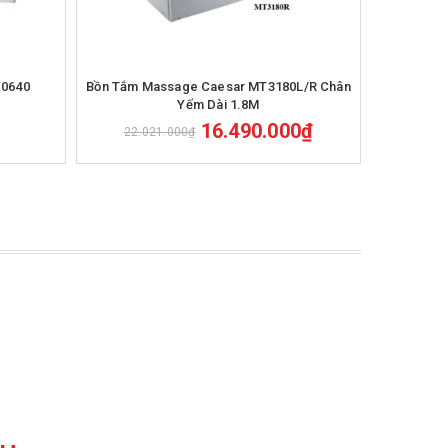
T0640
Bồn Tắm Massage Caesar MT3180L/R Chân
Bồn Tắ
Yếm Dài 1.8M
16.490.000₫
22.021.000₫