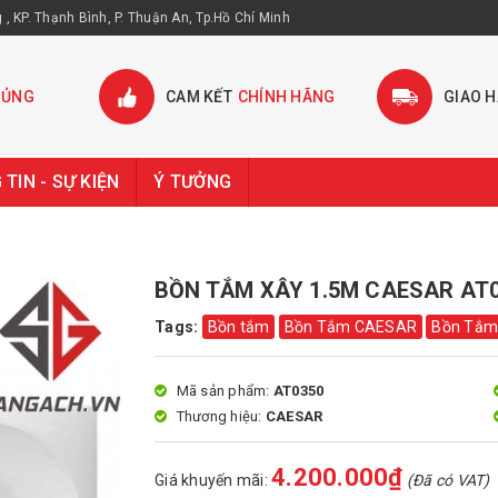
, KP. Thạnh Bình, P. Thuận An, Tp.Hồ Chí Minh
HỦNG
CAM KẾT
CHÍNH HÃNG
GIAO 
TIN - SỰ KIỆN
Ý TƯỞNG
BỒN TẮM XÂY 1.5M CAESAR AT
Tags:
Bồn tắm
Bồn Tắm CAESAR
Bồn Tắm
Mã sản phẩm:
AT0350
Thương hiệu:
CAESAR
4.200.000₫
Giá khuyến mãi:
(Đã có VAT)