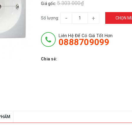
5.303.000₫
Giá gốc:
-
+
Số lượng:
CHỌN M
Liên Hệ Để Có Giá Tốt Hơn
0888709099
Chia sẻ:
 PHẨM