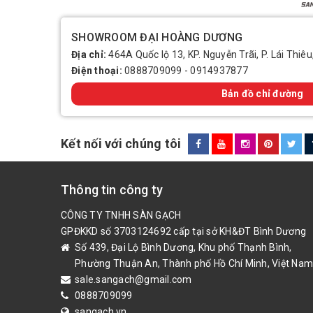
SHOWROOM ĐẠI HOÀNG DƯƠNG
Địa chỉ:
464A Quốc lộ 13, KP. Nguyễn Trãi, P. Lái Thiêu
Điện thoại:
0888709099
-
0914937877
Bản đồ chỉ đường
Kết nối với chúng tôi
Thông tin công ty
CÔNG TY TNHH SÀN GẠCH
GPĐKKD số 3703124692 cấp tại sở KH&ĐT Bình Dương
Số 439, Đại Lộ Bình Dương, Khu phố Thạnh Bình,
Phường Thuận An, Thành phố Hồ Chí Minh, Việt Nam
sale.sangach@gmail.com
0888709099
sangach.vn