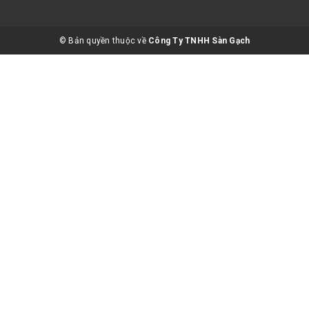
© Bản quyền thuộc về
Công Ty TNHH Sàn Gạch