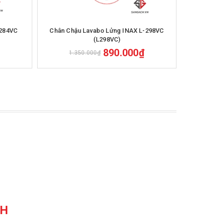
Mua hàng
-284VC
Chân Chậu Lavabo Lửng INAX L-298VC
Chân Ch
(L298VC)
890.000₫
1.350.000₫
CH