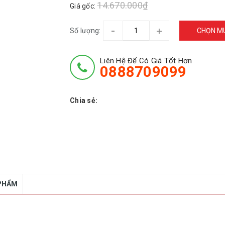
14.670.000₫
Giá gốc:
-
+
Số lượng:
CHỌN M
Liên Hệ Để Có Giá Tốt Hơn
0888709099
Chia sẻ:
 PHẨM