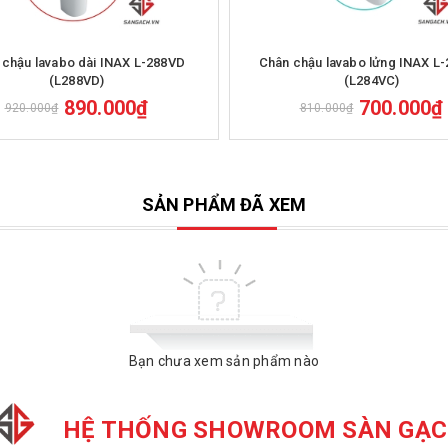
Mua hàng
Mua hàng
 chậu lavabo dài INAX L-288VD
Chân chậu lavabo lửng INAX L
(L288VD)
(L284VC)
890.000₫
700.000₫
920.000₫
810.000₫
SẢN PHẨM ĐÃ XEM
Bạn chưa xem sản phẩm nào
HỆ THỐNG SHOWROOM SÀN GẠ