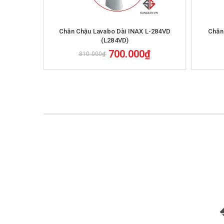
Mua hàng
Chân Chậu Lavabo Dài INAX L-284VD
Chân
(L284VD)
700.000₫
810.000₫