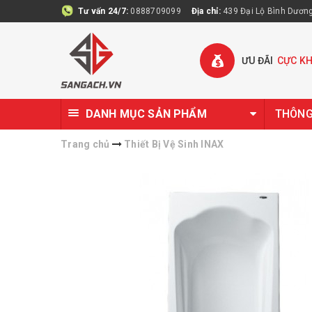
Tư vấn 24/7:
0888709099
Địa chỉ:
439 Đại Lộ Bình Dương 
ƯU ĐÃI
CỰC K
DANH MỤC SẢN PHẨM
THÔNG 
Trang chủ
Thiết Bị Vệ Sinh INAX