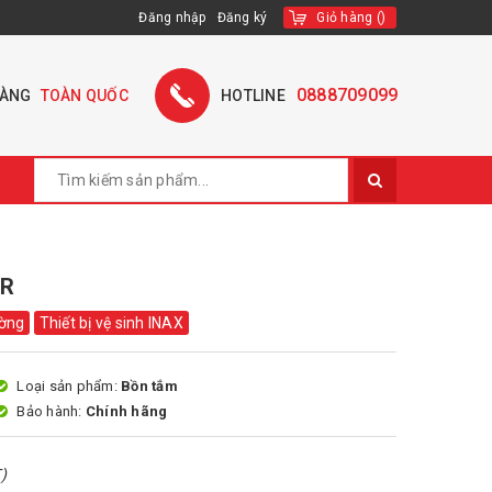
Đăng nhập
Đăng ký
Giỏ hàng
(
)
0888709099
HÀNG
TOÀN QUỐC
HOTLINE
0R
ờng
Thiết bị vệ sinh INAX
Loại sản phẩm:
Bồn tắm
Bảo hành:
Chính hãng
)