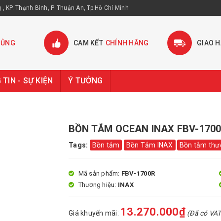
, KP. Thạnh Bình, P. Thuận An, Tp.Hồ Chí Minh
HỦNG
CAM KẾT
CHÍNH HÃNG
GIAO 
TIN - SỰ KIỆN
Ý TƯỞNG
BỒN TẮM OCEAN INAX FBV-170
Tags:
Bồn tắm
Bồn Tắm INAX
Bồn tắm thư
Mã sản phẩm:
FBV-1700R
Thương hiệu:
INAX
13.270.000₫
Giá khuyến mãi:
(Đã có VAT