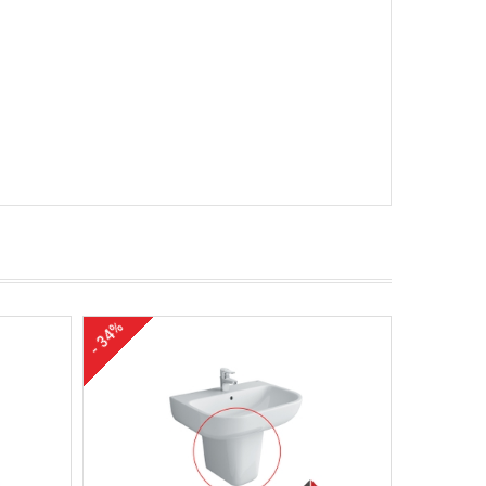
- 34%
- 2%