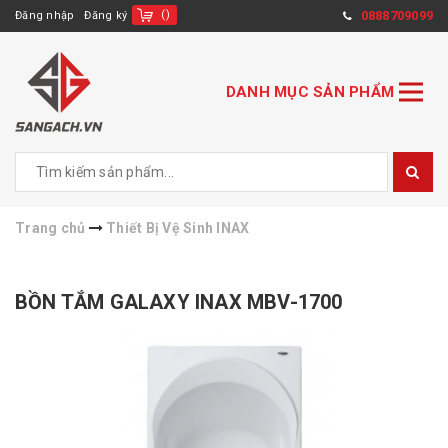
(
)
0888709099
Đăng nhập
Đăng ký
DANH MỤC SẢN PHẨM
Trang chủ
Thiết Bị Vệ Sinh INAX
BỒN TẮM GALAXY INAX MBV-1700