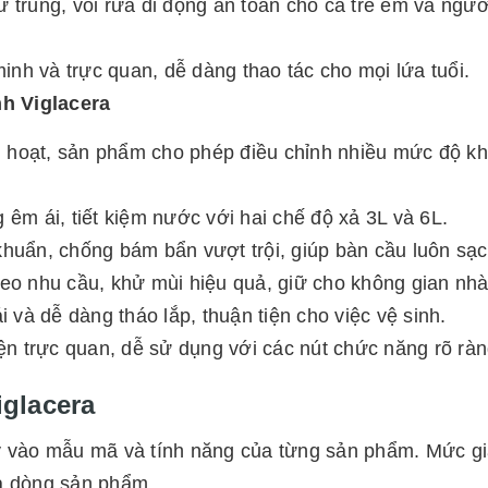
 trùng, vòi rửa di động an toàn cho cả trẻ em và ngườ
inh và trực quan, dễ dàng thao tác cho mọi lứa tuổi.
h Viglacera
 linh hoạt, sản phẩm cho phép điều chỉnh nhiều mức độ
êm ái, tiết kiệm nước với hai chế độ xả 3L và 6L.
huẩn, chống bám bẩn vượt trội, giúp bàn cầu luôn sạc
eo nhu cầu, khử mùi hiệu quả, giữ cho không gian nhà
 và dễ dàng tháo lắp, thuận tiện cho việc vệ sinh.
iện trực quan, dễ sử dụng với các nút chức năng rõ ràn
iglacera
ùy vào mẫu mã và tính năng của từng sản phẩm. Mức g
và dòng sản phẩm.