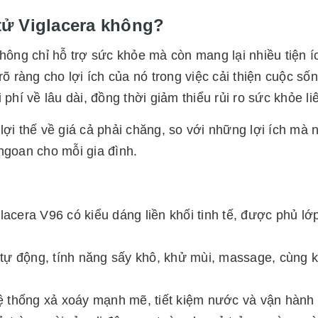
tử Viglacera không?
không chỉ hỗ trợ sức khỏe mà còn mang lại nhiều tiện 
õ ràng cho lợi ích của nó trong việc cải thiện cuộc sốn
phí về lâu dài, đồng thời giảm thiểu rủi ro sức khỏe l
ợi thế về giá cả phải chăng, so với những lợi ích mà nó
ngoan cho mỗi gia đình.
glacera V96 có kiểu dáng liền khối tinh tế, được phủ 
 tự động, tính năng sấy khô, khử mùi, massage, cùng 
 thống xả xoáy mạnh mẽ, tiết kiệm nước và vận hành 