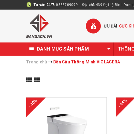
Tư vấn 24/7:
0888709099
Địa chỉ:
439 Đại Lộ Bình Dương 
ƯU ĐÃI
CỰC K
DANH MỤC SẢN PHẨM
THÔNG 
Trang chủ
Bồn Cầu Thông Minh VIGLACERA
- 40%
- 44%