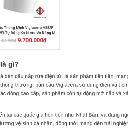
Mua hàng
ầu Thông Minh Viglacera V882F
82F) Tự Động Xả Nước Và Đóng Mở
Nắp
9.700.000₫
.450.000₫
là gì?
à bàn cầu nắp rửa điện tử, là sản phẩm tiên tiến, man
t thông thường, bàn cầu Viglacera sử dụng điện và tíc
các dòng cao cấp, sản phẩm còn tự động mở nắp và xả
ến tại các quốc gia tiên tiến như Nhật Bản, và đang 
ượng vệ sinh cá nhân, đồng thời mang đến trải nghiệm 