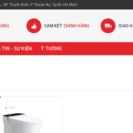
, KP. Thạnh Bình, P. Thuận An, Tp.Hồ Chí Minh
HỦNG
CAM KẾT
CHÍNH HÃNG
GIAO 
TIN - SỰ KIỆN
Ý TƯỞNG