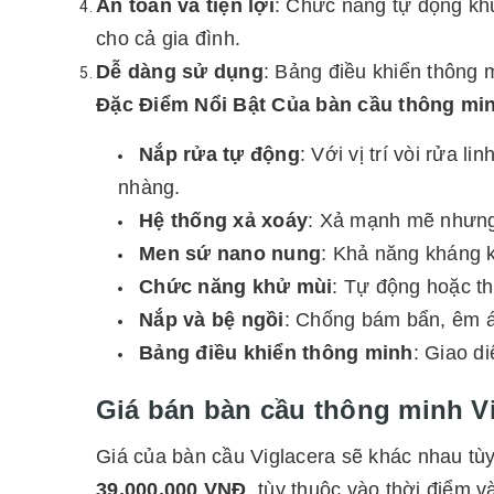
An toàn và tiện lợi
: Chức năng tự động khử
cho cả gia đình.
Dễ dàng sử dụng
: Bảng điều khiển thông m
Đặc Điểm Nổi Bật Của bàn cầu thông min
Nắp rửa tự động
: Với vị trí vòi rửa
nhàng.
Hệ thống xả xoáy
: Xả mạnh mẽ nhưng 
Men sứ nano nung
: Khả năng kháng k
Chức năng khử mùi
: Tự động hoặc th
Nắp và bệ ngồi
: Chống bám bẩn, êm ái
Bảng điều khiển thông minh
: Giao d
Giá bán bàn cầu thông minh V
Giá của bàn cầu Viglacera sẽ khác nhau t
39.000.000 VNĐ
, tùy thuộc vào thời điểm 