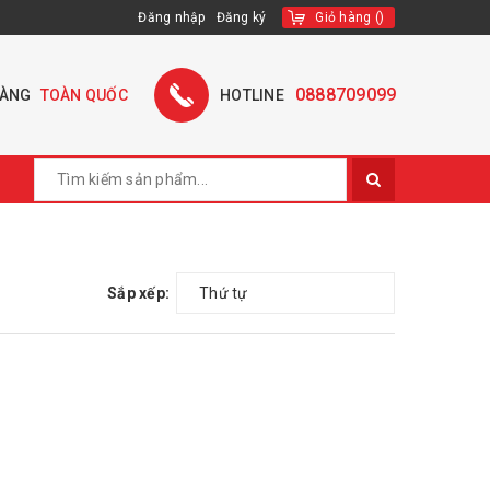
Đăng nhập
Đăng ký
Giỏ hàng
(
)
0888709099
HÀNG
TOÀN QUỐC
HOTLINE
Sắp xếp:
Thứ tự