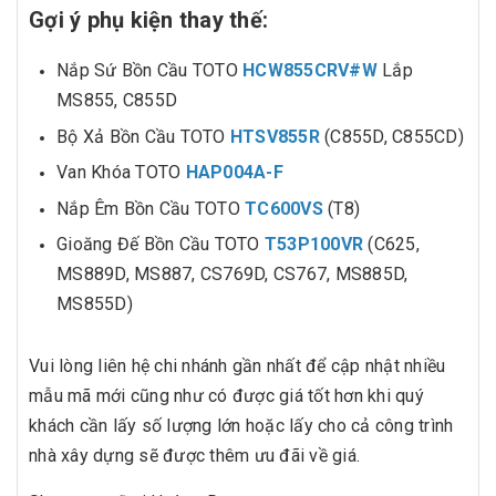
Gợi ý phụ kiện thay thế:
Nắp Sứ Bồn Cầu TOTO
HCW855CRV#W
Lắp
MS855, C855D
Bộ Xả Bồn Cầu TOTO
HTSV855R
(C855D, C855CD)
Van Khóa TOTO
HAP004A-F
Nắp Êm Bồn Cầu TOTO
TC600VS
(T8)
Gioăng Đế Bồn Cầu TOTO
T53P100VR
(C625,
MS889D, MS887, CS769D, CS767, MS885D,
MS855D)
Vui lòng liên hệ chi nhánh gần nhất để cập nhật nhiều
mẫu mã mới cũng như có được giá tốt hơn khi quý
khách cần lấy số lượng lớn hoặc lấy cho cả công trình
nhà xây dựng sẽ được thêm ưu đãi về giá.