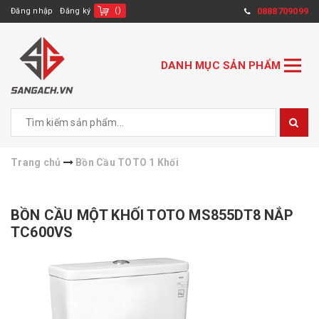
(
)
0888709099
Đăng nhập
Đăng ký
DANH MỤC SẢN PHẨM
Trang chủ
Bồn Cầu TOTO 1 Khối
BỒN CẦU MỘT KHỐI TOTO MS855DT8 NẮP
TC600VS