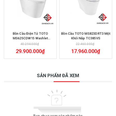
Bồn Cầu Điện Tử TOTO
Bồn Cầu TOTO MS823DRT3 Một
MS625CDW15 Washlet
Khối Nắp TC385VS
TCF24460AAA C5 Giấu Dây
40.294.000₫
22.460.000₫
29.900.000₫
17.960.000₫
SẢN PHẨM ĐÃ XEM