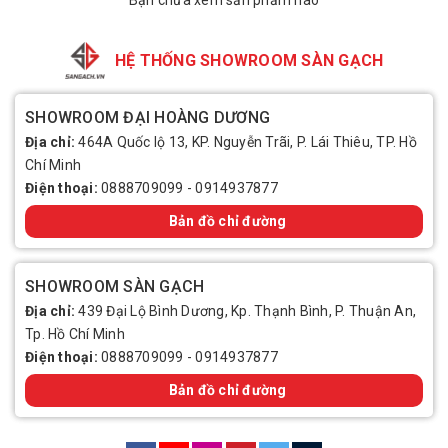
Bạn chưa xem sản phẩm nào
HỆ THỐNG SHOWROOM SÀN GẠCH
SHOWROOM ĐẠI HOÀNG DƯƠNG
Địa chỉ:
464A Quốc lộ 13, KP. Nguyễn Trãi, P. Lái Thiêu, TP. Hồ
Chí Minh
Điện thoại:
0888709099
-
0914937877
Bản đồ chỉ đường
SHOWROOM SÀN GẠCH
Địa chỉ:
439 Đại Lộ Bình Dương, Kp. Thạnh Bình, P. Thuận An,
Tp. Hồ Chí Minh
Điện thoại:
0888709099
-
0914937877
Bản đồ chỉ đường