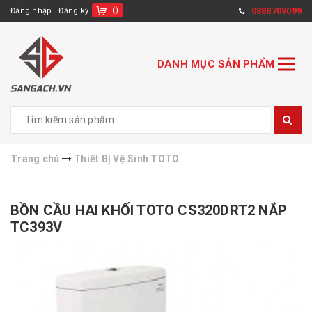
(
)
0888709099
Đăng nhập
Đăng ký
DANH MỤC SẢN PHẨM
Trang chủ
Thiết Bị Vệ Sinh TOTO
BỒN CẦU HAI KHỐI TOTO CS320DRT2 NẮP
TC393V