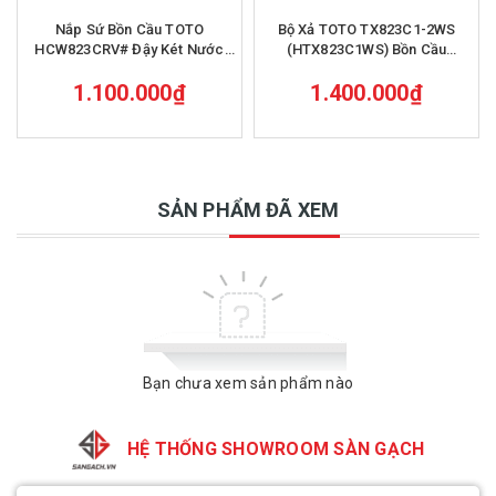
Nắp Sứ Bồn Cầu TOTO
Bộ Xả TOTO TX823C1-2WS
HCW823CRV# Đậy Két Nước
(HTX823C1WS) Bồn Cầu
MS823
CW823W 1 Nút Nhấn
1.100.000₫
1.400.000₫
SẢN PHẨM ĐÃ XEM
Bạn chưa xem sản phẩm nào
HỆ THỐNG SHOWROOM SÀN GẠCH