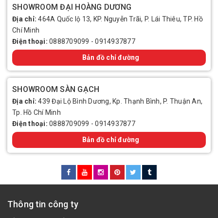
SHOWROOM ĐẠI HOÀNG DƯƠNG
Địa chỉ:
464A Quốc lộ 13, KP. Nguyễn Trãi, P. Lái Thiêu, TP. Hồ
Chí Minh
Điện thoại:
0888709099
-
0914937877
Bản đồ chỉ đường
SHOWROOM SÀN GẠCH
Địa chỉ:
439 Đại Lộ Bình Dương, Kp. Thạnh Bình, P. Thuận An,
Tp. Hồ Chí Minh
Điện thoại:
0888709099
-
0914937877
Bản đồ chỉ đường
Thông tin công ty