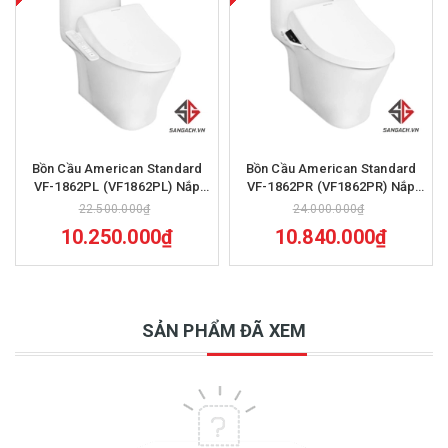
Bồn Cầu American Standard
Bồn Cầu American Standard
VF-1862PL (VF1862PL) Nắp
VF-1862PR (VF1862PR) Nắp
WP-7SL1
Điện Tử WP-7SR1
22.500.000₫
24.000.000₫
10.250.000₫
10.840.000₫
SẢN PHẨM ĐÃ XEM