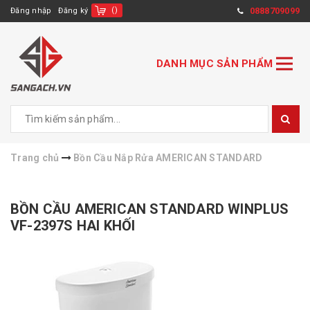
(
)
0888709099
Đăng nhập
Đăng ký
DANH MỤC SẢN PHẨM
Trang chủ
Bồn Cầu Nắp Rửa AMERICAN STANDARD
BỒN CẦU AMERICAN STANDARD WINPLUS
VF-2397S HAI KHỐI