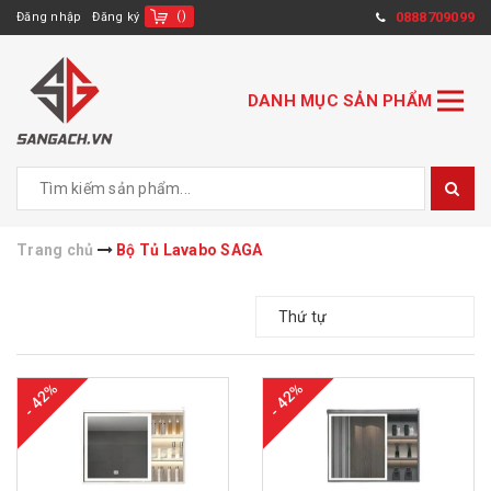
(
)
0888709099
Đăng nhập
Đăng ký
DANH MỤC SẢN PHẨM
Trang chủ
Bộ Tủ Lavabo SAGA
Thứ tự
- 42%
- 42%