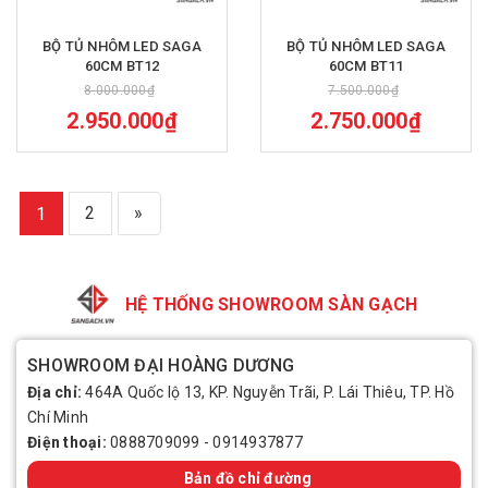
BỘ TỦ NHÔM LED SAGA
BỘ TỦ NHÔM LED SAGA
60CM BT12
60CM BT11
8.000.000₫
7.500.000₫
2.950.000₫
2.750.000₫
2
»
1
HỆ THỐNG SHOWROOM SÀN GẠCH
SHOWROOM ĐẠI HOÀNG DƯƠNG
Địa chỉ:
464A Quốc lộ 13, KP. Nguyễn Trãi, P. Lái Thiêu, TP. Hồ
Chí Minh
Điện thoại:
0888709099
-
0914937877
Bản đồ chỉ đường