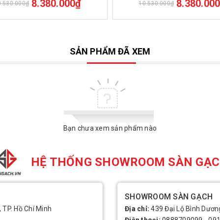
8.380.000₫
8.380.00
0.530.000₫
10.530.000₫
SẢN PHẨM ĐÃ XEM
Bạn chưa xem sản phẩm nào
HỆ THỐNG SHOWROOM SÀN GẠ
SHOWROOM SÀN GẠCH
, TP. Hồ Chí Minh
Địa chỉ:
439 Đại Lộ Bình Dương