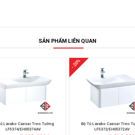
SẢN PHẨM LIÊN QUAN
- 20%
Mua hàng
Mua hàng
Tủ Lavabo Caesar Treo Tường
Bộ Tủ Lavabo Caesar Treo T
LF5374/EH05374AV
LF5372/EH05372AV