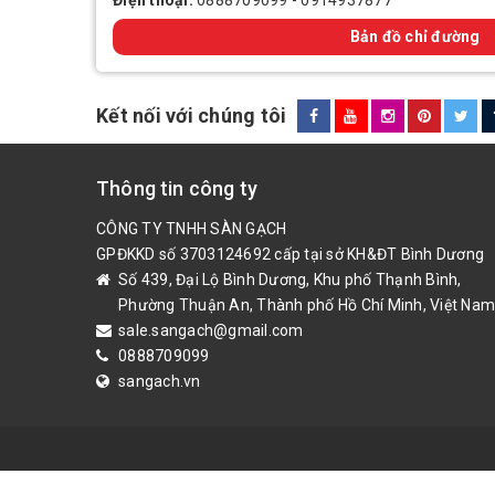
Điện thoại:
0888709099
-
0914937877
Bản đồ chỉ đường
Kết nối với chúng tôi
Thông tin công ty
CÔNG TY TNHH SÀN GẠCH
GPĐKKD số 3703124692 cấp tại sở KH&ĐT Bình Dương
Số 439, Đại Lộ Bình Dương, Khu phố Thạnh Bình,
Phường Thuận An, Thành phố Hồ Chí Minh, Việt Nam
sale.sangach@gmail.com
0888709099
sangach.vn