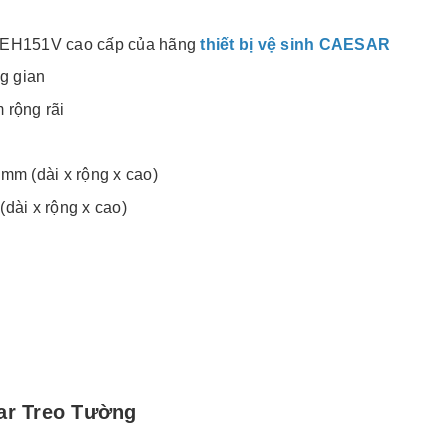
 EH151V cao cấp của hãng
thiết bị vệ sinh CAESAR
g gian
 rộng rãi
mm (dài x rộng x cao)
dài x rộng x cao)
sar Treo Tường