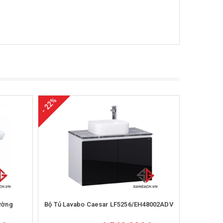
- 22%
- 22%
Mua hàng
ường
Bộ Tủ Lavabo Caesar LF5256/EH48002ADV
Bộ Tủ Lav