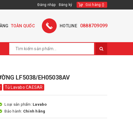
Đăng nhập
Đăng ký
Giỏ hàng
(
)
0888709099
HÀNG
TOÀN QUỐC
HOTLINE
ƯỜNG LF5038/EH05038AV
r
Tủ Lavabo CAESAR
Loại sản phẩm:
Lavabo
Bảo hành:
Chính hãng