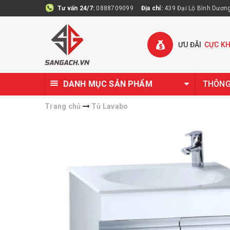
Tư vấn 24/7:
0888709099
Địa chỉ:
439 Đại Lộ Bình Dương 
ƯU ĐÃI
CỰC K
DANH MỤC SẢN PHẨM
THÔNG 
Trang chủ
Tủ Lavabo