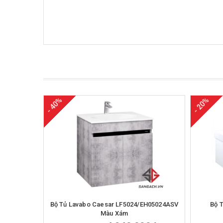
- 40%
- 20%
Mua hàng
Bộ Tủ Lavabo Caesar LF5024/EH05024ASV
Bộ 
Màu Xám