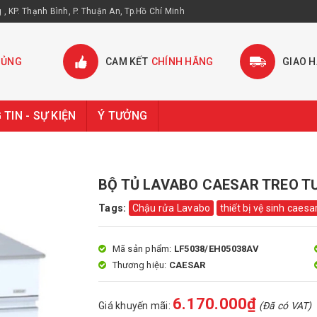
, KP. Thạnh Bình, P. Thuận An, Tp.Hồ Chí Minh
HỦNG
CAM KẾT
CHÍNH HÃNG
GIAO 
TIN - SỰ KIỆN
Ý TƯỞNG
BỘ TỦ LAVABO CAESAR TREO T
Tags:
Chậu rửa Lavabo
thiết bị vệ sinh caesa
Mã sản phẩm:
LF5038/EH05038AV
Thương hiệu:
CAESAR
6.170.000₫
Giá khuyến mãi:
(Đã có VAT)