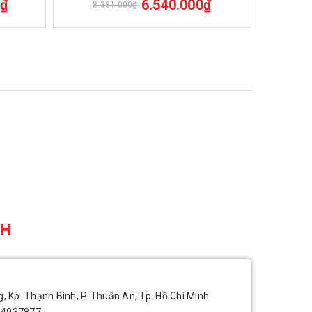
0₫
6.540.000₫
8.381.000₫
8.6
CH
, Kp. Thạnh Bình, P. Thuận An, Tp. Hồ Chí Minh