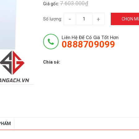
7.603.000₫
Giá gốc:
-
+
Số lượng:
CHỌN M
Liên Hệ Để Có Giá Tốt Hơn
0888709099
Chia sẻ:
 PHẨM