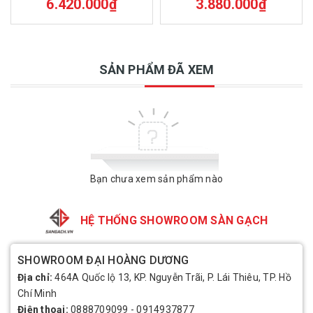
6.420.000₫
3.880.000₫
SẢN PHẨM ĐÃ XEM
Bạn chưa xem sản phẩm nào
HỆ THỐNG SHOWROOM SÀN GẠCH
SHOWROOM ĐẠI HOÀNG DƯƠNG
Địa chỉ:
464A Quốc lộ 13, KP. Nguyễn Trãi, P. Lái Thiêu, TP. Hồ
Chí Minh
Điện thoại:
0888709099
-
0914937877