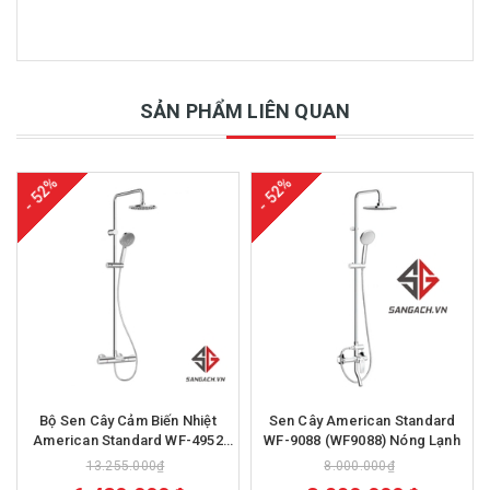
SẢN PHẨM LIÊN QUAN
- 52%
- 52%
Bộ Sen Cây Cảm Biến Nhiệt
Sen Cây American Standard
American Standard WF-4952
WF-9088 (WF9088) Nóng Lạnh
(WF4952) EasySET
13.255.000₫
8.000.000₫