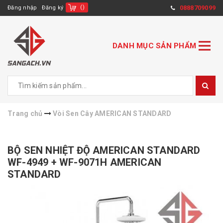
(
)
0888709099
Đăng nhập
Đăng ký
DANH MỤC SẢN PHẨM
Trang chủ
Vòi Sen Cây AMERICAN STANDARD
BỘ SEN NHIỆT ĐỘ AMERICAN STANDARD
WF-4949 + WF-9071H AMERICAN
STANDARD