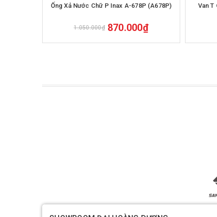
Mua hàng
Ống Xả Nước Chữ P Inax A-678P (A678P)
Van T 
870.000₫
1.050.000₫