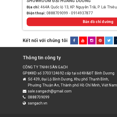
SHOWROOM ĐẠI HOÀNG DƯƠNG
Địa chỉ:
464A Quốc lộ 13, KP. Nguyễn Trãi, P. Lái Thiêu
Điện thoại:
0888709099
-
0914937877
Bản đồ chỉ đường
Kết nối với chúng tôi
Thông tin công ty
CÔNG TY TNHH SÀN GẠCH
GPĐKKD số 3703124692 cấp tại sở KH&ĐT Bình Dương
Số 439, Đại Lộ Bình Dương, Khu phố Thạnh Bình,
Phường Thuận An, Thành phố Hồ Chí Minh, Việt Nam
sale.sangach@gmail.com
0888709099
sangach.vn