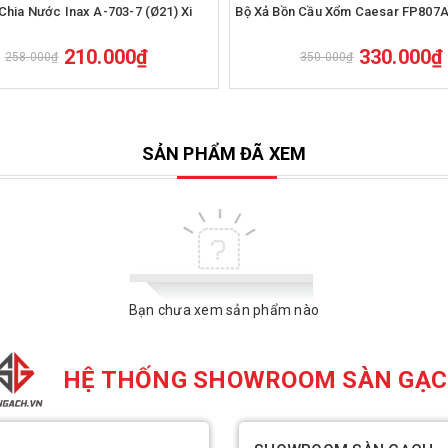
Mua hàng
Mua hàng
Chia Nước Inax A-703-7 (Ø21) Xi
Bộ Xả Bồn Cầu Xổm Caesar FP807A
210.000₫
330.000₫
258.000₫
350.000₫
SẢN PHẨM ĐÃ XEM
Bạn chưa xem sản phẩm nào
HỆ THỐNG SHOWROOM SÀN GẠ