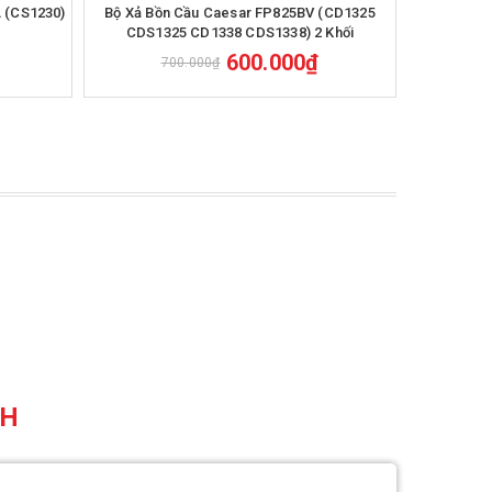
Mua hàng
 (CS1230)
Bộ Xả Bồn Cầu Caesar FP825BV (CD1325
Bộ Xả B
CDS1325 CD1338 CDS1338) 2 Khối
(
600.000₫
700.000₫
CH