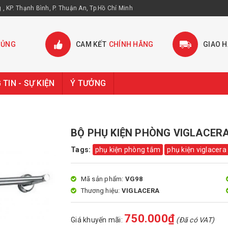
, KP. Thạnh Bình, P. Thuận An, Tp.Hồ Chí Minh
HỦNG
CAM KẾT
CHÍNH HÃNG
GIAO 
TIN - SỰ KIỆN
Ý TƯỞNG
BỘ PHỤ KIỆN PHÒNG VIGLACERA
Tags:
phụ kiện phòng tắm
phụ kiện viglacera
Mã sản phẩm:
VG98
Thương hiệu:
VIGLACERA
750.000₫
Giá khuyến mãi:
(Đã có VAT)