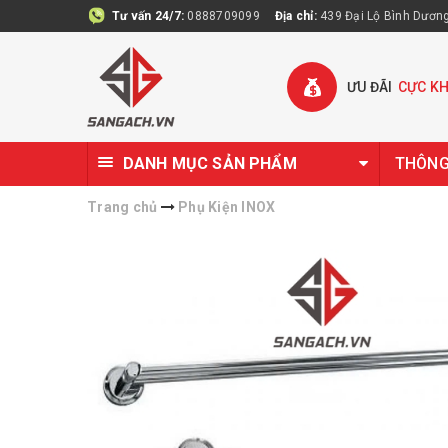
Tư vấn 24/7:
0888709099
Địa chỉ:
439 Đại Lộ Bình Dương 
ƯU ĐÃI
CỰC K
DANH MỤC SẢN PHẨM
THÔNG 
Trang chủ
Phụ Kiện INOX