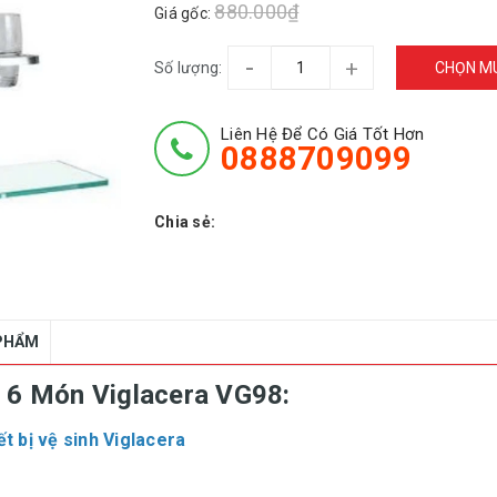
880.000₫
Giá gốc:
-
+
Số lượng:
CHỌN M
Liên Hệ Để Có Giá Tốt Hơn
0888709099
Chia sẻ:
 PHẨM
n 6 Món Viglacera VG98:
ết bị vệ sinh Viglacera