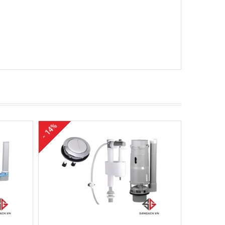
- 14%
- 23%