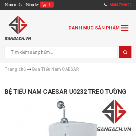
(
)
0888709099
Đăng nhập
Đăng ký
DANH MỤC SẢN PHẨM
Trang chủ
Bồn Tiểu Nam CAESAR
BỆ TIỂU NAM CAESAR U0232 TREO TƯỜNG