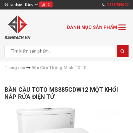
(
)
0888709099
Đăng nhập
Đăng ký
DANH MỤC SẢN PHẨM
Trang chủ
Bồn Cầu Thông Minh TOTO
BÀN CẦU TOTO MS885CDW12 MỘT KHỐI
NẮP RỬA ĐIỆN TỬ