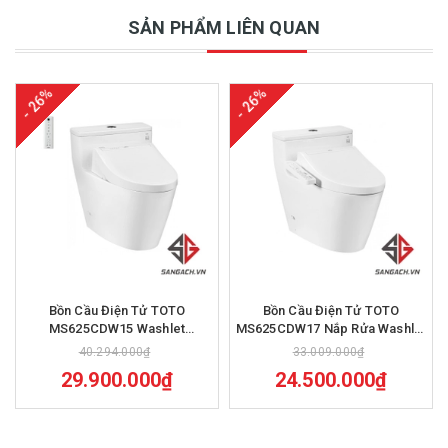
SẢN PHẨM LIÊN QUAN
- 26%
- 26%
Bồn Cầu Điện Tử TOTO
Bồn Cầu Điện Tử TOTO
MS625CDW15 Washlet
MS625CDW17 Nắp Rửa Washlet
TCF24460AAA C5 Giấu Dây
TCF23460AAA C2 Giấu Dây
40.294.000₫
33.009.000₫
29.900.000₫
24.500.000₫