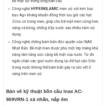
bề mặt sứ trong lòng bàn cầu.
Công nghệ
HYPERKILAMIC
men sứ với kim loại
bạc Ag+ kháng khuẩn đồng thời lưu giữ các hạt
Zirco có trong men, giúp cho bề mặt men cứng hơn,
sáng và bóng, chống trầy xước sau nhiều năm sử
dụng.
Công nghệ chống bám bẩn độc quyền của INAX
Nhật Bản: Bề mặt men được phủ một lớp màng khả
năng làm tăng sức căng bề mặt của nước. Từ đó
ngăn chặn các giọt nước đọng lại để hạt cặn Silic
trong nước không thể bám bẩn gây ra các vết ố
vàng trên men sứ
Bản vẽ kỹ thuật bồn cầu Inax AC-
909VRN-1 xả nhấn, nắp êm