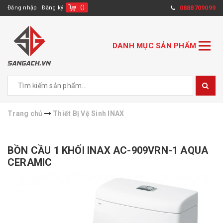
(
)
0888709099
Đăng nhập
Đăng ký
DANH MỤC SẢN PHẨM
Trang chủ
Thiết Bị Vệ Sinh INAX
BỒN CẦU 1 KHỐI INAX AC-909VRN-1 AQUA
CERAMIC