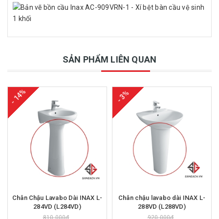
SẢN PHẨM LIÊN QUAN
- 14%
- 3%
Chân Chậu Lavabo Dài INAX L-
Chân chậu lavabo dài INAX L-
284VD (L284VD)
288VD (L288VD)
810.000₫
920.000₫